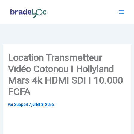
Aller
au
contenu
Location Transmetteur
Vidéo Cotonou I Hollyland
Mars 4k HDMI SDI I 10.000
FCFA
Par
Support
/
juillet 3, 2026