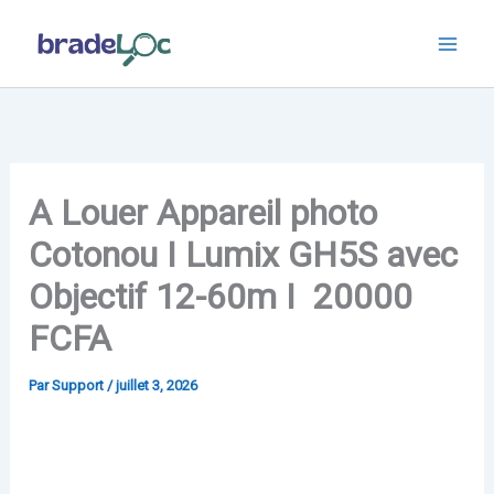
Aller
au
contenu
A Louer Appareil photo
Cotonou I Lumix GH5S avec
Objectif 12-60m I 20000
FCFA
Par
Support
/
juillet 3, 2026