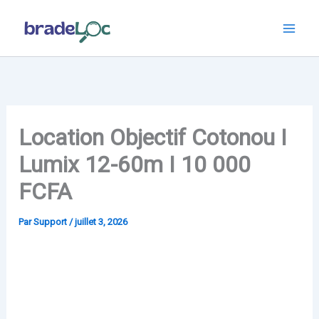
Aller
au
contenu
Location Objectif Cotonou I
Lumix 12-60m I 10 000
FCFA
Par
Support
/
juillet 3, 2026