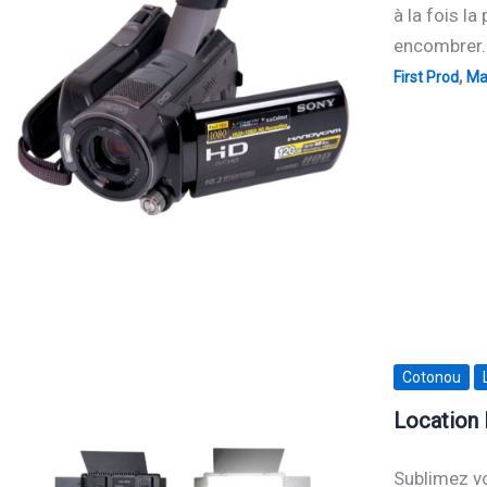
à la fois l
encombrer. 
,
First Prod
Mat
Cotonou
Location 
Sublimez vo