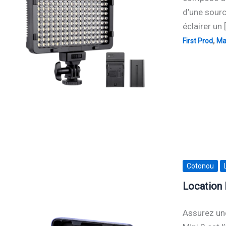
d’une sourc
éclairer un 
,
First Prod
Mat
Cotonou
Location 
Assurez une