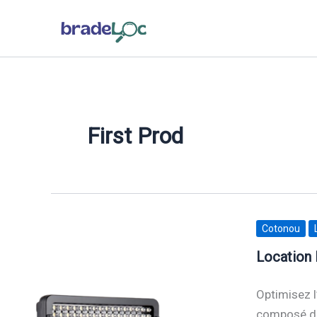
Aller
au
contenu
First Prod
Cotonou
Location 
Optimisez l
composé de 