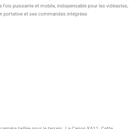
 fois puissante et mobile, indispensable pour les vidéastes,
on portative et ses commandes intégrées
caméra taillée pour le terrain : La Canon XA11. Cette