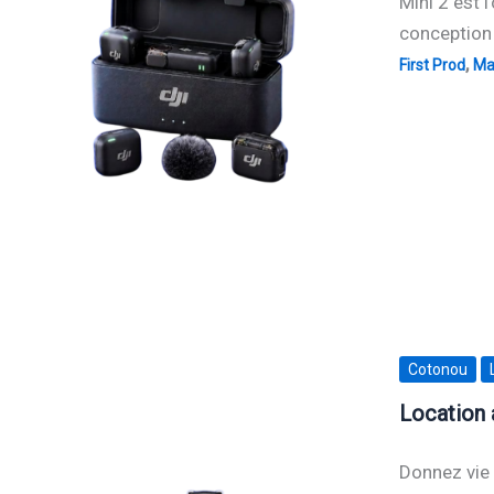
Mini 2 est 
conception 
,
First Prod
Mat
Cotonou
Location 
Donnez vie 