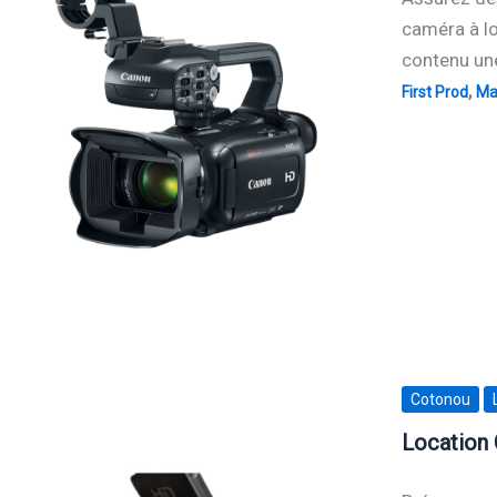
caméra à lo
contenu une
,
First Prod
Mat
Cotonou
Location 