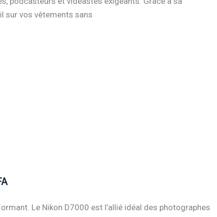
stes, podcasteurs et vidéastes exigeants. Grâce à sa
œil sur vos vêtements sans
FA
rformant. Le Nikon D7000 est l’allié idéal des photographes