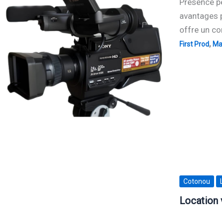
Présence pe
avantages p
offre un co
,
First Prod
Mat
Cotonou
Location 