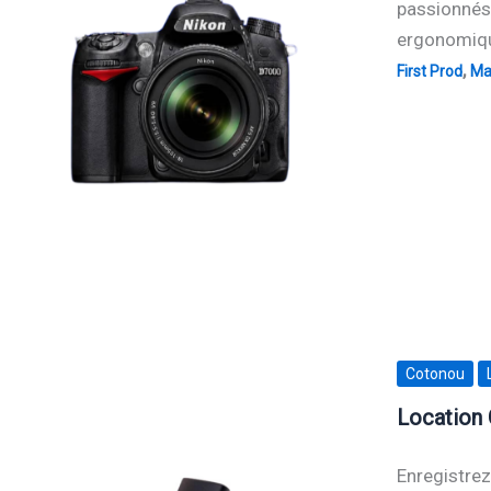
passionnés,
ergonomique
,
First Prod
Mat
Cotonou
Location 
Enregistrez