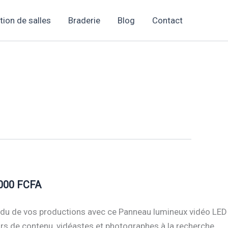
tion de salles
Braderie
Blog
Contact
2000 FCFA
endu de vos productions avec ce Panneau lumineux vidéo LED
rs de contenu, vidéastes et photographes à la recherche