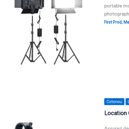
portable mo
photographe
,
First Prod
Mat
Cotonou
Location
Assurez des