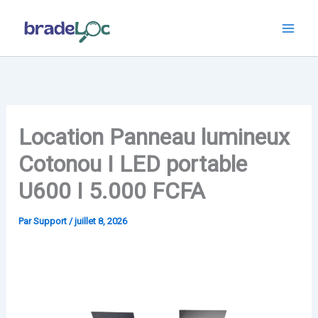
Aller
au
contenu
Location Panneau lumineux
Cotonou I LED portable
U600 I 5.000 FCFA
Par
Support
/
juillet 8, 2026