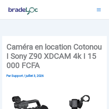
Aller
au
contenu
Caméra en location Cotonou
I Sony Z90 XDCAM 4k I 15
000 FCFA
Par
Support
/
juillet 3, 2026