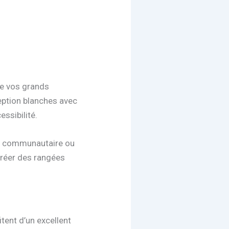
de vos grands
eption blanches avec
ssibilité.
ion communautaire ou
 créer des rangées
itent d’un excellent