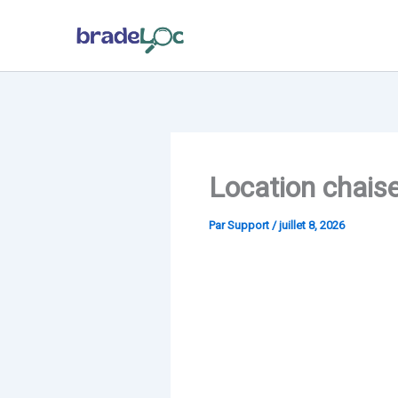
Aller
au
contenu
Location chais
Par
Support
/
juillet 8, 2026