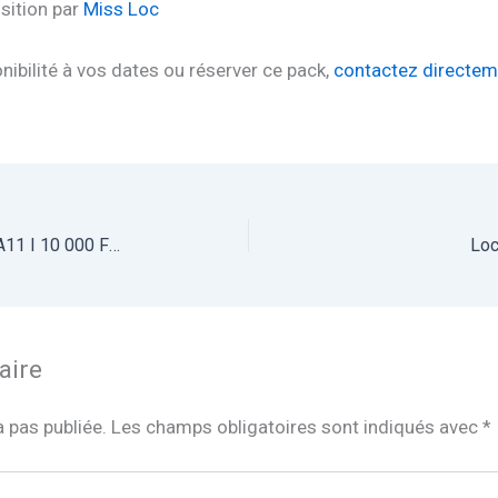
sition par
Miss Loc
onibilité à vos dates ou réserver ce pack,
contactez directem
Location Caméra Canon Cotonou I XA11 I 10 000 FCFA
Loc
aire
 pas publiée.
Les champs obligatoires sont indiqués avec
*