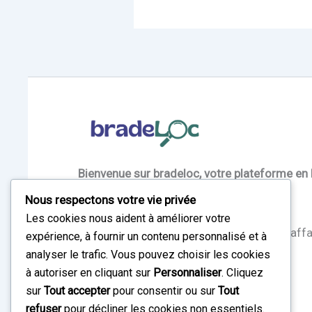
Bienvenue sur bradeloc, votre plateforme en 
salles) et la braderie au Bénin.
Nous respectons votre vie privée
Les cookies nous aident à améliorer votre
Réalisez vos projets et faites de bonnes affa
expérience, à fournir un contenu personnalisé et à
analyser le trafic. Vous pouvez choisir les cookies
à autoriser en cliquant sur
Personnaliser
. Cliquez
Louez – bradez – réinventez !
sur
Tout accepter
pour consentir ou sur
Tout
refuser
pour décliner les cookies non essentiels.