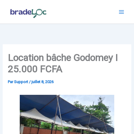
Aller
au
contenu
Location bâche Godomey I
25.000 FCFA
Par
Support
/
juillet 8, 2026