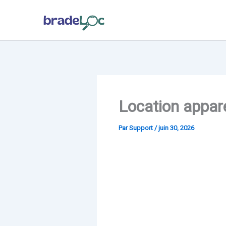
Aller
au
contenu
Location appar
Par
Support
/
juin 30, 2026