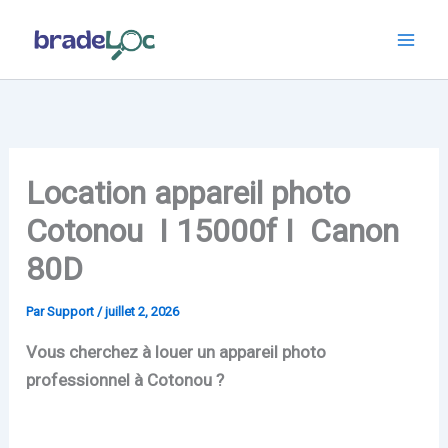
Aller
au
contenu
Location appareil photo
Cotonou I 15000f I Canon
80D
Par
Support
/
juillet 2, 2026
Vous cherchez à louer un appareil photo
professionnel à Cotonou ?