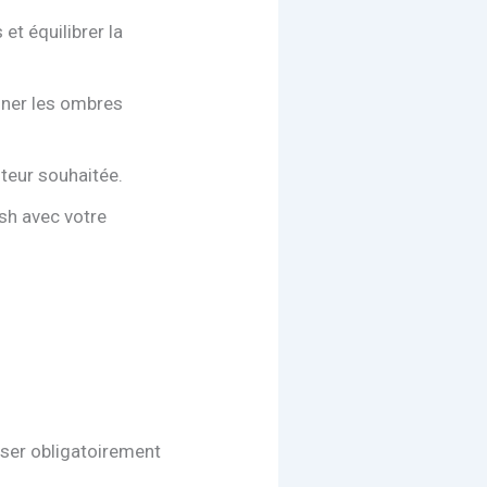
t équilibrer la
miner les ombres
uteur souhaitée.
ash avec votre
isser obligatoirement