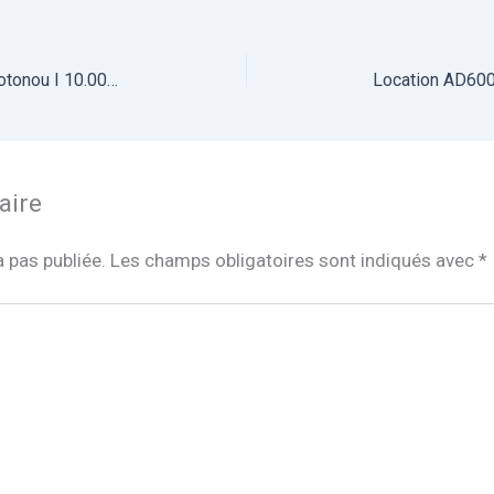
Location Lumière SUTEFOTO RGB Cotonou I 10.000 FCFA
aire
 pas publiée.
Les champs obligatoires sont indiqués avec
*