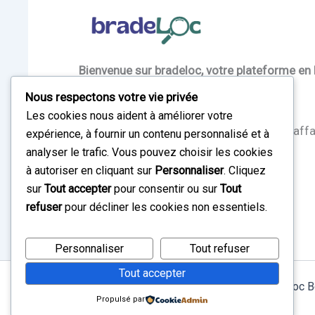
Bienvenue sur bradeloc, votre plateforme en 
salles) et la braderie au Bénin.
Nous respectons votre vie privée
Les cookies nous aident à améliorer votre
Réalisez vos projets et faites de bonnes affa
expérience, à fournir un contenu personnalisé et à
analyser le trafic. Vous pouvez choisir les cookies
à autoriser en cliquant sur
Personnaliser
. Cliquez
Louez – bradez – réinventez !
sur
Tout accepter
pour consentir ou sur
Tout
refuser
pour décliner les cookies non essentiels.
Personnaliser
Tout refuser
Tout accepter
Copyright © 2026 Bradeloc B
Propulsé par