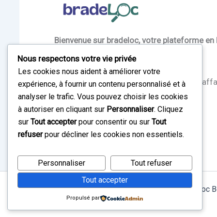
Bienvenue sur bradeloc, votre plateforme en 
salles) et la braderie au Bénin.
Nous respectons votre vie privée
Les cookies nous aident à améliorer votre
Réalisez vos projets et faites de bonnes affa
expérience, à fournir un contenu personnalisé et à
analyser le trafic. Vous pouvez choisir les cookies
à autoriser en cliquant sur
Personnaliser
. Cliquez
Louez – bradez – réinventez !
sur
Tout accepter
pour consentir ou sur
Tout
refuser
pour décliner les cookies non essentiels.
Personnaliser
Tout refuser
Tout accepter
Copyright © 2026 Bradeloc B
Propulsé par