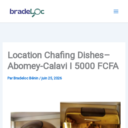
Aller
au
contenu
Location Chafing Dishes–
Abomey-Calavi I 5000 FCFA
Par
Bradeloc Bénin
/
juin 25, 2026